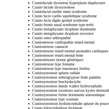
Craniofaciale dysostose hyperplasie diaphysaire
Cranio faciale dyssynostose
Craniofacial surdite main syndrome
Cranio facio cardio squelettique syndrome
Cranio facio digito genital syndrome
Cranio fronto nasal syndrome type teebi
Cranio metaphysaire dysplasie dominante
Cranio metaphysaire dysplasie recessive
Cranio osteo arthropathie
Craniostenose cardiopathie retard mental
Craniostenose cataracte
Craniostenose retard mental anomalies cardiaques
Craniostenose retard mental fente
Craniosténoses (terme générique)
Craniostenose type fontaine
Craniostenose type maroteaux fonfria
Craniosynostose aplasie radiale
Craniosynostose arthrogrypose fente palatine
Craniosynostose brachydactylie
Craniosynostose dandy walker hydrocephalie
Craniosynostose exostoses naevus kystes dermoid
Craniosynostose forme dominante autosomique
Craniosynostose type warman
Craniosynostosis hydrancephalie aplasie du pouce
Cranio telencephalique dysplasie