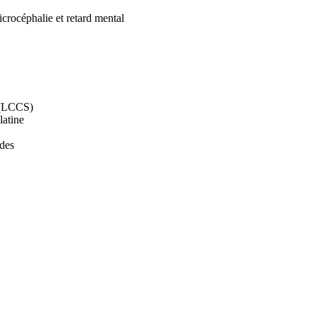
rocéphalie et retard mental
s (LCCS)
latine
 des