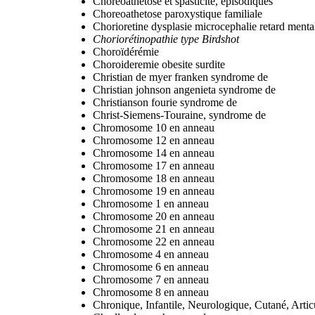
Choréoathétose et spasticité, épisodiques
Choreoathetose paroxystique familiale
Chorioretine dysplasie microcephalie retard menta
Choriorétinopathie type Birdshot
Choroïdérémie
Choroideremie obesite surdite
Christian de myer franken syndrome de
Christian johnson angenieta syndrome de
Christianson fourie syndrome de
Christ-Siemens-Touraine, syndrome de
Chromosome 10 en anneau
Chromosome 12 en anneau
Chromosome 14 en anneau
Chromosome 17 en anneau
Chromosome 18 en anneau
Chromosome 19 en anneau
Chromosome 1 en anneau
Chromosome 20 en anneau
Chromosome 21 en anneau
Chromosome 22 en anneau
Chromosome 4 en anneau
Chromosome 6 en anneau
Chromosome 7 en anneau
Chromosome 8 en anneau
Chronique, Infantile, Neurologique, Cutané, Artic