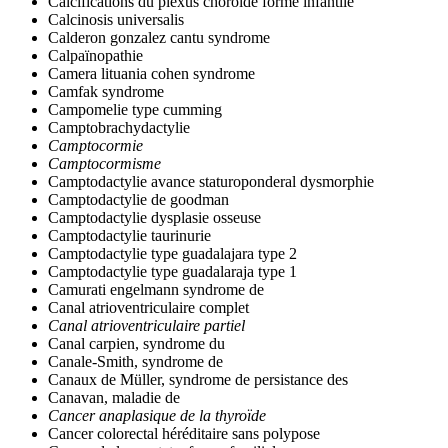
Calcifications du plexus choroide forme infantile
Calcinosis universalis
Calderon gonzalez cantu syndrome
Calpaïnopathie
Camera lituania cohen syndrome
Camfak syndrome
Campomelie type cumming
Camptobrachydactylie
Camptocormie
Camptocormisme
Camptodactylie avance staturoponderal dysmorphie
Camptodactylie de goodman
Camptodactylie dysplasie osseuse
Camptodactylie taurinurie
Camptodactylie type guadalajara type 2
Camptodactylie type guadalaraja type 1
Camurati engelmann syndrome de
Canal atrioventriculaire complet
Canal atrioventriculaire partiel
Canal carpien, syndrome du
Canale-Smith, syndrome de
Canaux de Müller, syndrome de persistance des
Canavan, maladie de
Cancer anaplasique de la thyroïde
Cancer colorectal héréditaire sans polypose