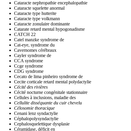
Cataracte nephropathie encephalopathie
Cataracte squelette anormal
Cataracte type hutterite
Cataracte type volkmann
Cataracte zonulaire dominante
Catarate retard mental hypogonadisme
CATCH 22
Catel manzke syndrome de
Cat-eye, syndrome du
Cavernomes cérébraux
Cayler syndrome de
CCA syndrome
Ccge syndrome
CDG syndrome
Cecato de lima pinheiro syndrome de
Cecite corticale retard mental polydactylie
Cécité des rivières
Cécité nocturne congénitale stationnaire
Cellules à inclusions, maladie des
Cellulite disséquante du cuir chevelu
Célosomie thoracique
Cenani lenz syndactylie
Céphalopolysyndactylie
Cephalosquelettique dysplasie
Céramidase, déficit en