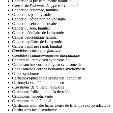
Cancer de la prostate, forme familiale
Cancer de l'estomac de type Borrmann 4
Cancer de l'estomac, familial
Cancer des parathyroïdes
Cancer du côlon non polyposique
Cancer du sein et de l'ovaire
Cancer du sein, familial
Cancer médullaire de la thyroïde
Cancer pancréatique familial
Cancer papillaire de la thyroïde
Cancer papillaire rénal, familial
Candidose chronique familiale
Candidose cutanéomuqueuse idiopathique
Cantrell haller ravitsch syndrome de
Cantu sanchez corona fragoso syndrome de
Cantu sanchez corona hernandes syndrome de
Capos syndrome
Carbamoyl-phosphate synthétase, déficit en
Carboxylases, déficit multiple en
Carcinome de la vésicule biliaire
Carcinome folliculaire de la thyroïde
Carcinome nasopharyngé
Carcinome rénal familial
Cardiaque anomalie hamartomes de la langue polysyndactylie
Cardio acro facial syndrome