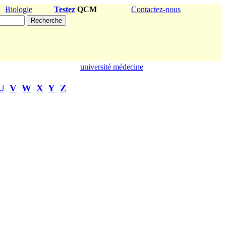
Biologie
Testez
QCM
Contactez-nous
université médecine
U
V
W
X
Y
Z