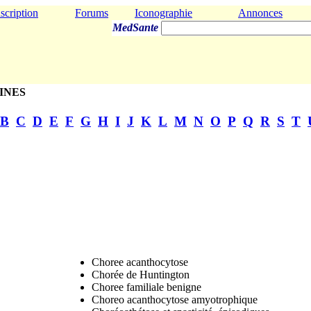
nscription
Forums
Iconographie
Annonces
MedSante
INES
B
C
D
E
F
G
H
I
J
K
L
M
N
O
P
Q
R
S
T
Choree acanthocytose
Chorée de Huntington
Choree familiale benigne
Choreo acanthocytose amyotrophique