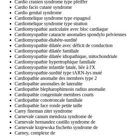
Cardio cranien syndrome type pfeiffer
Cardio facio cutane syndrome
Cardio genital syndrome
Cardiomelique syndrome type espagnol
Cardiomelique syndrome type stratton
Cardiomyopathie auriculaire avec bloc cardiaque
Cardiomyopathie cataracte anomalies spondylo pelviennes
Cardiomyopathie-diabète-surdité
Cardiomyopathie dilatée avec déficit de conduction
Cardiomyopathie dilatée familiale
Cardiomyopathie dilatée idiopathique, mitochondriale
Cardiomyopathie hypertrophique familiale
Cardiomyopathie infantile fatale, liée à l'X
Cardiomyopathie-surdité type tARN-lys muté
Cardiopathie anomalie des membres type 2
Cardiopathie anomalies de lateralite
Cardiopathie blepharophimosis radius anomalie
Cardiopathie congenitale membres courts
Cardiopathie conotroncale familiale
Cardiopathie face ronde petite taille
Carey fineman ziter syndrome
Carnevale canum mendoza syndrome de
Carnevale hernandez castillo syndrome de
Carnevale krajewska fischetto syndrome de
Carney, complexe de