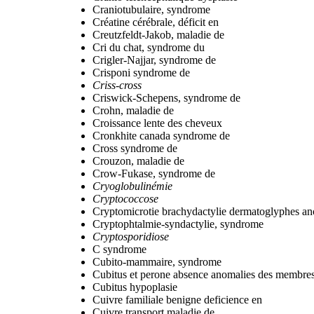
Craniotubulaire, syndrome
Créatine cérébrale, déficit en
Creutzfeldt-Jakob, maladie de
Cri du chat, syndrome du
Crigler-Najjar, syndrome de
Crisponi syndrome de
Criss-cross
Criswick-Schepens, syndrome de
Crohn, maladie de
Croissance lente des cheveux
Cronkhite canada syndrome de
Cross syndrome de
Crouzon, maladie de
Crow-Fukase, syndrome de
Cryoglobulinémie
Cryptococcose
Cryptomicrotie brachydactylie dermatoglyphes an
Cryptophtalmie-syndactylie, syndrome
Cryptosporidiose
C syndrome
Cubito-mammaire, syndrome
Cubitus et perone absence anomalies des membres
Cubitus hypoplasie
Cuivre familiale benigne deficience en
Cuivre transport maladie de