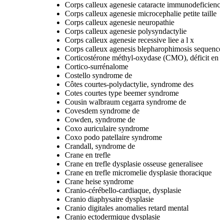
Corps calleux agenesie cataracte immunodeficien
Corps calleux agenesie microcephalie petite taille
Corps calleux agenesie neuropathie
Corps calleux agenesie polysyndactylie
Corps calleux agenesie recessive liee a l x
Corps calleux agenesis blepharophimosis sequenc
Corticostérone méthyl-oxydase (CMO), déficit en
Cortico-surrénalome
Costello syndrome de
Côtes courtes-polydactylie, syndrome des
Cotes courtes type beemer syndrome
Cousin walbraum cegarra syndrome de
Covesdem syndrome de
Cowden, syndrome de
Coxo auriculaire syndrome
Coxo podo patellaire syndrome
Crandall, syndrome de
Crane en trefle
Crane en trefle dysplasie osseuse generalisee
Crane en trefle micromelie dysplasie thoracique
Crane heise syndrome
Cranio-cérébello-cardiaque, dysplasie
Cranio diaphysaire dysplasie
Cranio digitales anomalies retard mental
Cranio ectodermique dysplasie