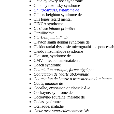
Chudley lowry hoar syndrome
Chudley rozdilsky syndrome
Churg-Strauss, syndrome de
Cilliers beighton syndrome de
Cils longs retard mental
CINCA syndrome
Cirrhose biliaire primitive
Citrullinémie
Clarkson, maladie de
Clayton smith donnai syndrome de
Cleidocranial dysplasie micrognathisme pouces ab
Cleido rhizomelique syndrome
Clouston, syndrome de
CMV, infection anténatale au
Coach syndrome
Coarctation aortique, forme atypique
Coarctation de l'aorte abdominale
Coarctation de l aorte a transmission dominante
Coats, maladie de
Cocaïne, exposition anténatale à la
Cockayne, syndrome de
Cockayne-Touraine, maladie de
Codas syndrome
Cœliaque, maladie
Cœur avec ventricules entrecroisés