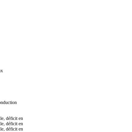
ux
onduction
e, déficit en
e, déficit en
e, déficit en