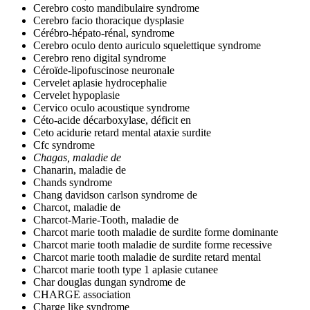
Cerebro costo mandibulaire syndrome
Cerebro facio thoracique dysplasie
Cérébro-hépato-rénal, syndrome
Cerebro oculo dento auriculo squelettique syndrome
Cerebro reno digital syndrome
Céroïde-lipofuscinose neuronale
Cervelet aplasie hydrocephalie
Cervelet hypoplasie
Cervico oculo acoustique syndrome
Céto-acide décarboxylase, déficit en
Ceto acidurie retard mental ataxie surdite
Cfc syndrome
Chagas, maladie de
Chanarin, maladie de
Chands syndrome
Chang davidson carlson syndrome de
Charcot, maladie de
Charcot-Marie-Tooth, maladie de
Charcot marie tooth maladie de surdite forme dominante
Charcot marie tooth maladie de surdite forme recessive
Charcot marie tooth maladie de surdite retard mental
Charcot marie tooth type 1 aplasie cutanee
Char douglas dungan syndrome de
CHARGE association
Charge like syndrome