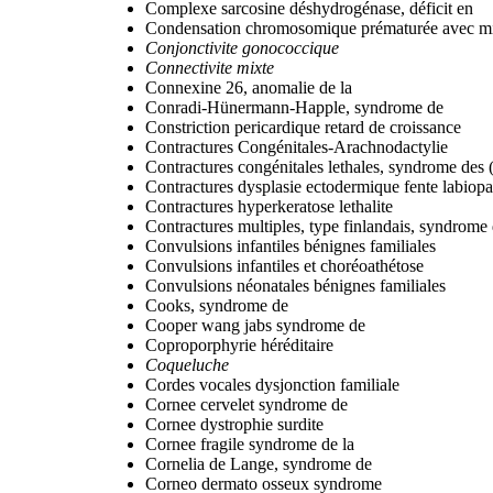
Complexe sarcosine déshydrogénase, déficit en
Condensation chromosomique prématurée avec mic
Conjonctivite gonococcique
Connectivite mixte
Connexine 26, anomalie de la
Conradi-Hünermann-Happle, syndrome de
Constriction pericardique retard de croissance
Contractures Congénitales-Arachnodactylie
Contractures congénitales lethales, syndrome de
Contractures dysplasie ectodermique fente labiopa
Contractures hyperkeratose lethalite
Contractures multiples, type finlandais, syndrome
Convulsions infantiles bénignes familiales
Convulsions infantiles et choréoathétose
Convulsions néonatales bénignes familiales
Cooks, syndrome de
Cooper wang jabs syndrome de
Coproporphyrie héréditaire
Coqueluche
Cordes vocales dysjonction familiale
Cornee cervelet syndrome de
Cornee dystrophie surdite
Cornee fragile syndrome de la
Cornelia de Lange, syndrome de
Corneo dermato osseux syndrome