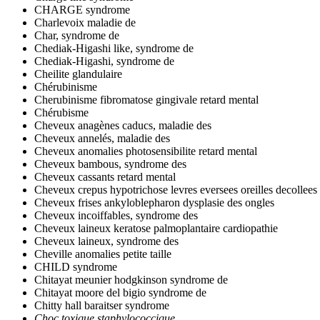
CHARGE syndrome
Charlevoix maladie de
Char, syndrome de
Chediak-Higashi like, syndrome de
Chediak-Higashi, syndrome de
Cheilite glandulaire
Chérubinisme
Cherubinisme fibromatose gingivale retard mental
Chérubisme
Cheveux anagènes caducs, maladie des
Cheveux annelés, maladie des
Cheveux anomalies photosensibilite retard mental
Cheveux bambous, syndrome des
Cheveux cassants retard mental
Cheveux crepus hypotrichose levres eversees oreilles decollees
Cheveux frises ankyloblepharon dysplasie des ongles
Cheveux incoiffables, syndrome des
Cheveux laineux keratose palmoplantaire cardiopathie
Cheveux laineux, syndrome des
Cheville anomalies petite taille
CHILD syndrome
Chitayat meunier hodgkinson syndrome de
Chitayat moore del bigio syndrome de
Chitty hall baraitser syndrome
Choc toxique staphylococcique