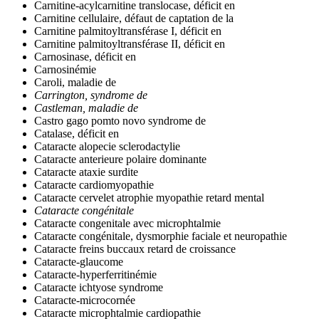
Carnitine-acylcarnitine translocase, déficit en
Carnitine cellulaire, défaut de captation de la
Carnitine palmitoyltransférase I, déficit en
Carnitine palmitoyltransférase II, déficit en
Carnosinase, déficit en
Carnosinémie
Caroli, maladie de
Carrington, syndrome de
Castleman, maladie de
Castro gago pomto novo syndrome de
Catalase, déficit en
Cataracte alopecie sclerodactylie
Cataracte anterieure polaire dominante
Cataracte ataxie surdite
Cataracte cardiomyopathie
Cataracte cervelet atrophie myopathie retard mental
Cataracte congénitale
Cataracte congenitale avec microphtalmie
Cataracte congénitale, dysmorphie faciale et neuropathie
Cataracte freins buccaux retard de croissance
Cataracte-glaucome
Cataracte-hyperferritinémie
Cataracte ichtyose syndrome
Cataracte-microcornée
Cataracte microphtalmie cardiopathie