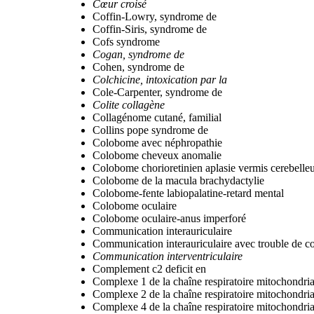
Cœur croisé
Coffin-Lowry, syndrome de
Coffin-Siris, syndrome de
Cofs syndrome
Cogan, syndrome de
Cohen, syndrome de
Colchicine, intoxication par la
Cole-Carpenter, syndrome de
Colite collagène
Collagénome cutané, familial
Collins pope syndrome de
Colobome avec néphropathie
Colobome cheveux anomalie
Colobome chorioretinien aplasie vermis cerebelle
Colobome de la macula brachydactylie
Colobome-fente labiopalatine-retard mental
Colobome oculaire
Colobome oculaire-anus imperforé
Communication interauriculaire
Communication interauriculaire avec trouble de c
Communication interventriculaire
Complement c2 deficit en
Complexe 1 de la chaîne respiratoire mitochondrial
Complexe 2 de la chaîne respiratoire mitochondrial
Complexe 4 de la chaîne respiratoire mitochondrial